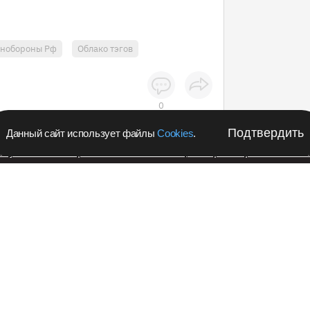
нобороны Рф
Облако тэгов
0
Подтвердить
Данный сайт использует файлы
Cookies
.
апустил в Кемеровской области акцию с розыгрышем iPho
Подпишитес
Происшествия
новости в 
йские рассказали о
Teleg
о 11-летнего