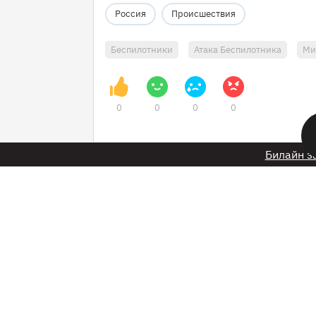
Россия
Происшествия
Беспилотники
Атака Беспилотника
Ми
0
0
0
0
Билайн з
1 мая 2025 в 11:26
Кузбасские полице
поисках пропавшег