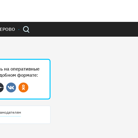
ЕРОВО
ь на оперативные
удобном формате:
ram
Дзен
Вконтакте
Одноклассники
амодателям