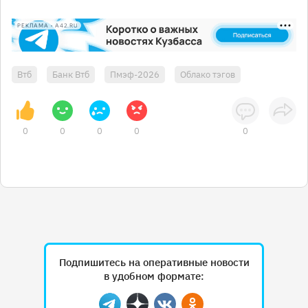
РЕКЛАМА • A42.RU
Втб
Банк Втб
Пмэф-2026
Облако тэгов
0
0
0
0
0
Подпишитесь на оперативные новости
в удобном формате: