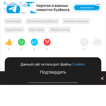
РЕКЛАМА • A42.RU
Кемерово
Музей Изо Кузбасса
Импрессионизм
Художники
Выставка
Облако тэгов
4
2
0
0
0
Данный сайт использует файлы
Cookies
.
Подтвердить
Билайн запустил в Кемеровской области акцию с
розыгрышем iPhone 17 PRO
Подпишитесь на оперативные новости
в удобном формате: