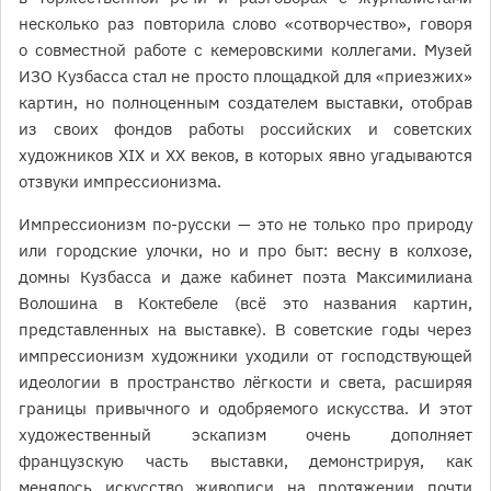
несколько раз повторила слово «сотворчество», говоря
о совместной работе с кемеровскими коллегами. Музей
ИЗО Кузбасса стал не просто площадкой для «приезжих»
картин, но полноценным создателем выставки, отобрав
из своих фондов работы российских и советских
художников XIX и XX веков, в которых явно угадываются
отзвуки импрессионизма.
Импрессионизм по-русски — это не только про природу
или городские улочки, но и про быт: весну в колхозе,
домны Кузбасса и даже кабинет поэта Максимилиана
Волошина в Коктебеле (всё это названия картин,
представленных на выставке). В советские годы через
импрессионизм художники уходили от господствующей
идеологии в пространство лёгкости и света, расширяя
границы привычного и одобряемого искусства. И этот
художественный эскапизм очень дополняет
французскую часть выставки, демонстрируя, как
менялось искусство живописи на протяжении почти