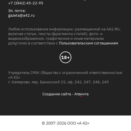
+7 (3842) 45-22-95
Эл. почта:
gazeta@a42.ru
Любое использование информации, размещенной на A42.RU,
включая статьи, тексты (фрагменты статей), фото- и
видеоизображения, графические и иные материалы
допустимо в соответствии с
Пользовательским соглашением
18+
Учредитель СМИ: Общество с ограниченной ответственностью
«А 42»
г. Кемерово, пер. Бакинский 15, оф. 242, 247, 248, 249
Создание сайта -
Атв
и
нта
© 2007-2026 ООО «А 42»