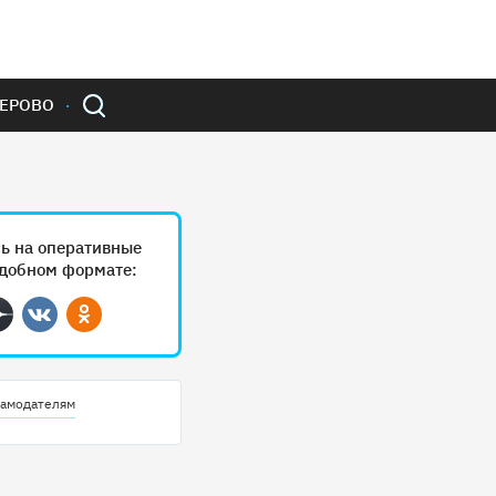
ЕРОВО
ь на оперативные
удобном формате:
ram
Дзен
Вконтакте
Одноклассники
амодателям