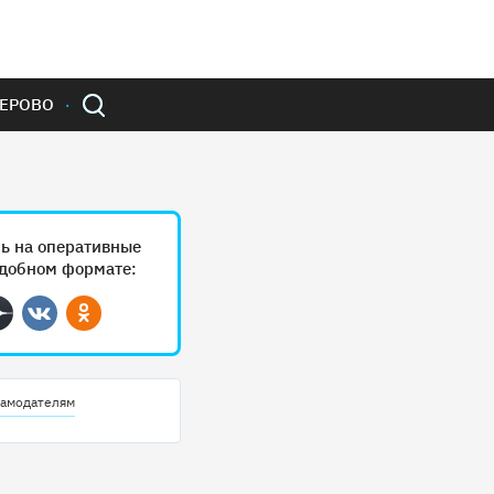
ЕРОВО
ь на оперативные
удобном формате:
ram
Дзен
Вконтакте
Одноклассники
амодателям