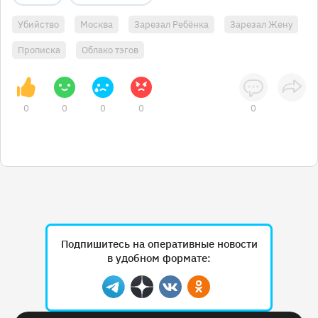
Убийство
Москва
Зарезал Ребёнка
Зарезал Жену
Прописка
Облако тэгов
0
0
0
0
0
Подпишитесь на оперативные новости
в удобном формате:
Telegram
Дзен
Вконтакте
Одноклассники