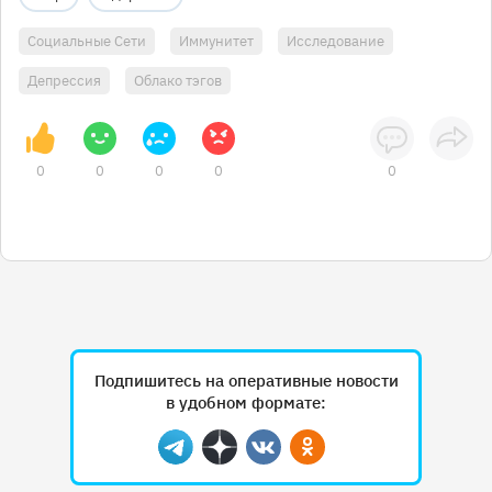
Социальные Сети
Иммунитет
Исследование
Депрессия
Облако тэгов
0
0
0
0
0
Подпишитесь на оперативные новости
в удобном формате:
Telegram
Дзен
Вконтакте
Одноклассники