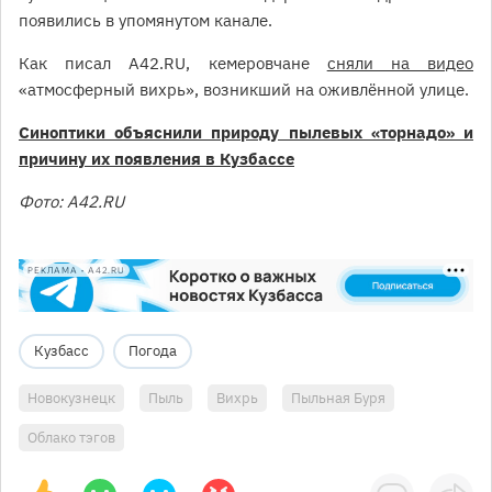
появились в упомянутом канале.
Как писал A42.RU, кемеровчане
сняли на видео
«атмосферный вихрь», возникший на оживлённой улице.
Синоптики объяснили природу пылевых «торнадо» и
причину их появления в Кузбассе
Фото: A42.RU
РЕКЛАМА • A42.RU
Кузбасс
Погода
Новокузнецк
Пыль
Вихрь
Пыльная Буря
Облако тэгов