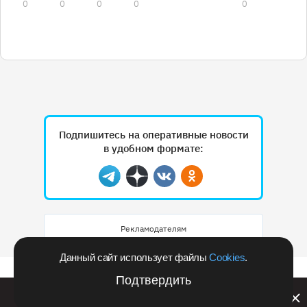
0
0
0
0
0
Подпишитесь на оперативные новости
в удобном формате:
Telegram
Дзен
Вконтакте
Одноклассники
Рекламодателям
Данный сайт использует файлы
Cookies
.
Подтвердить
Билайн запустил в Кемеровской области акцию с
розыгрышем iPhone 17 PRO