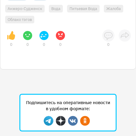
Анжеро-Судженск
Вода
Питьевая Вода
Жалоба
Облако тэгов
0
0
0
0
0
Подпишитесь на оперативные новости
в удобном формате:
Telegram
Дзен
Вконтакте
Одноклассники