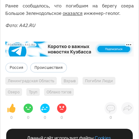
Ранее сообщалось, что погибшим на берегу озера
Большое Зеленодольское
оказался
инженер-геолог.
Фото: A42.RU
РЕКЛАМА • A42.RU
Россия
Происшествия
Ленинградская Область
Взрыв
Погибли Люди
Озеро
Труп
Облако тэгов
0
0
0
0
0
Данный сайт использует файлы
Cookies
.