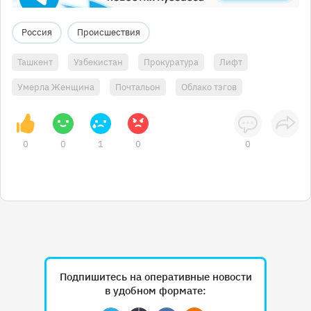
Россия
Происшествия
Ташкент
Узбекистан
Прокуратура
Лифт
Умерла Женщина
Почтальон
Облако тэгов
0
0
1
0
0
Подпишитесь на оперативные новости
в удобном формате: