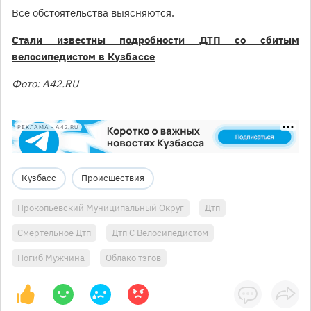
Все обстоятельства выясняются.
Стали известны подробности ДТП со сбитым
велосипедистом в Кузбассе
Фото: A42.RU
РЕКЛАМА • A42.RU
Кузбасс
Происшествия
Прокопьевский Муниципальный Округ
Дтп
Смертельное Дтп
Дтп С Велосипедистом
Погиб Мужчина
Облако тэгов