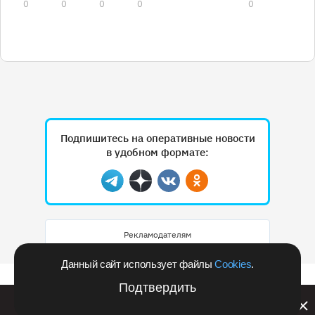
0
0
0
0
0
Подпишитесь на оперативные новости
в удобном формате:
Telegram
Дзен
Вконтакте
Одноклассники
Рекламодателям
Данный сайт использует файлы
Cookies
.
Подтвердить
Билайн запустил в Кемеровской области акцию с
розыгрышем iPhone 17 PRO