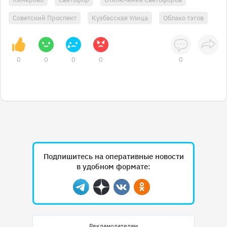
Советский Проспект
Кузбасская Улица
Облако тэгов
0
0
0
0
0
Подпишитесь на оперативные новости
в удобном формате:
Telegram
Дзен
Вконтакте
Одноклассники
Рекламодателям