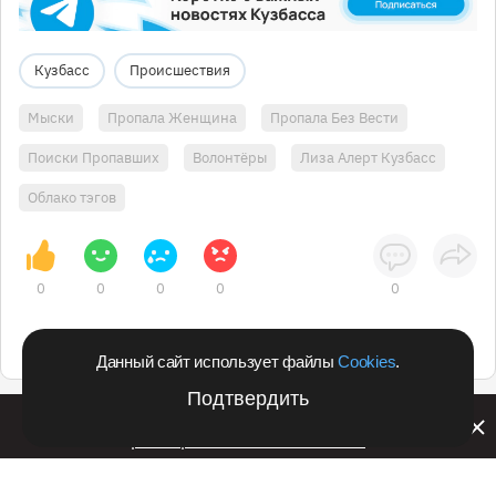
Кузбасс
Происшествия
Мыски
Пропала Женщина
Пропала Без Вести
Поиски Пропавших
Волонтёры
Лиза Алерт Кузбасс
Облако тэгов
0
0
0
0
0
Данный сайт использует файлы
Cookies
.
Подтвердить
Билайн запустил в Кемеровской области акцию с
розыгрышем iPhone 17 PRO