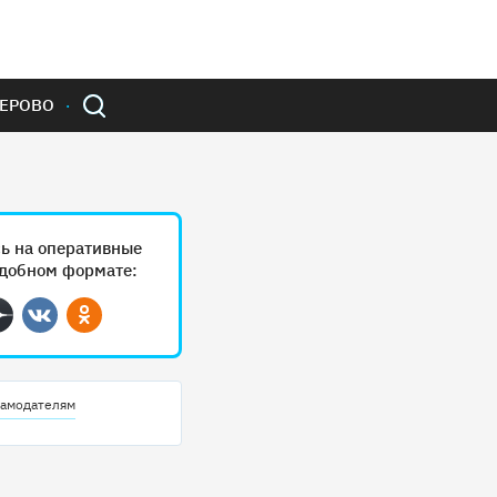
ЕРОВО
ь на оперативные
удобном формате:
ram
Дзен
Вконтакте
Одноклассники
амодателям