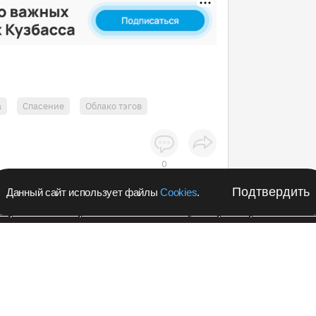
а
Спасение
Облако тэгов
0
Подтвердить
Данный сайт использует файлы
Cookies
.
апустил в Кемеровской области акцию с розыгрышем iPho
Подпишитес
Происшествия