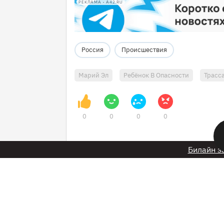
РЕКЛАМА • A42.RU
Россия
Происшествия
Марий Эл
Ребёнок В Опасности
Трасс
0
0
0
0
Билайн з
5 августа 2023 в 04:53