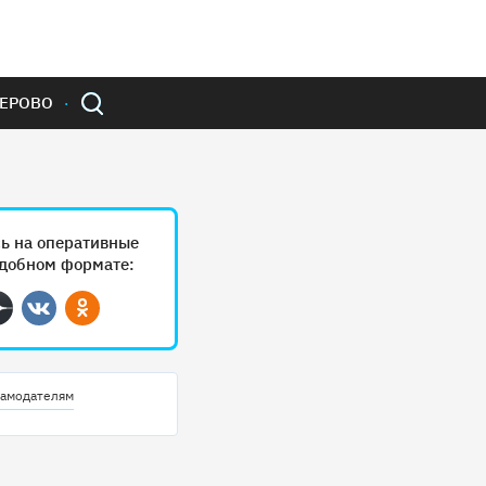
ЕРОВО
ь на оперативные
удобном формате:
ram
Дзен
Вконтакте
Одноклассники
амодателям