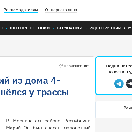
Рекламодателям
От первого лица
Ы
ФОТОРЕПОРТАЖИ
КОМПАНИИ
ИДЕНТИЧНЫЙ КЕМ
Подпишитес
Происшествия
новости в 
й из дома 4-
Teleg
шёлся у трассы
Рекл
В Моркинском районе Республики
Марий Эл был спасён малолетний