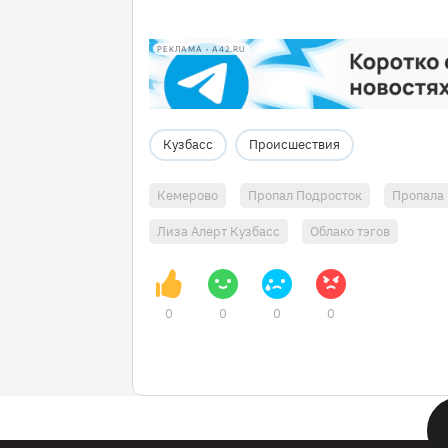
РЕКЛАМА • A42.RU
Кузбасс
Происшествия
Кемерово
Пропал Подросток
Пропала 
Лиза Алерт Кузбасс
Облако тэгов
0
0
0
0