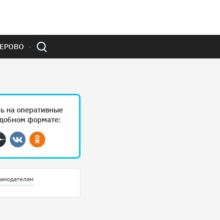
ЕРОВО
ь на оперативные
удобном формате:
ram
Дзен
Вконтакте
Одноклассники
амодателям