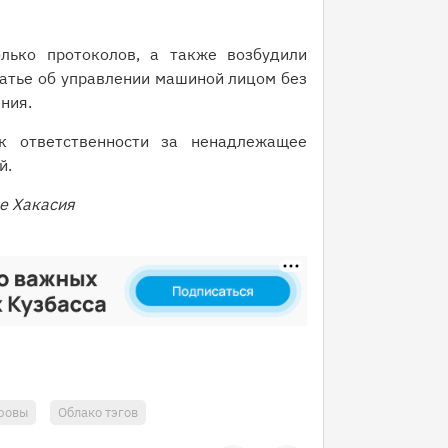
лько протоколов, а также возбудили
атье об управлении машиной лицом без
ения.
к ответственности за ненадлежащее
й.
е Хакасия
ровы
Облако тэгов