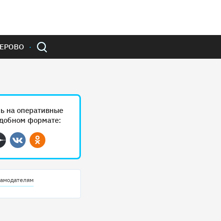
ЕРОВО
ь на оперативные
удобном формате:
ram
Дзен
Вконтакте
Одноклассники
амодателям