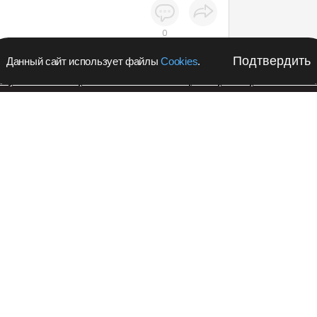
0
Подтвердить
Данный сайт использует файлы
Cookies
.
апустил в Кемеровской области акцию с розыгрышем iPho
Подпишитес
Происшествия
новости в 
бласти 11-летний
Teleg
ольницу после
лера
Рекл