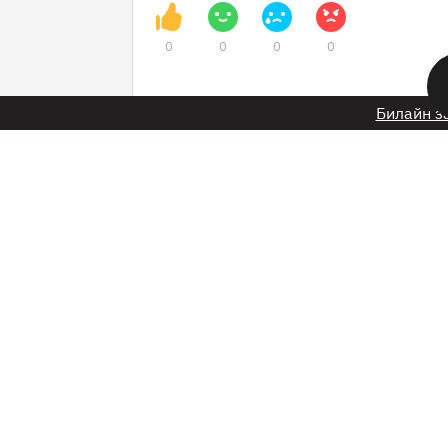
0
0
0
0
Билайн з
9 августа 2023 в 21:13
В Нижегородской о
ребёнок попал в б
нападения ротвей
Ирина Белова