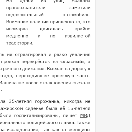
На одной из улиц Абакана
правоохранители заметили
подозрительный автомобиль.
Внимание полиции привлекло то, что
иномарка двигалась крайне
медленно и по извилистой
траектории.
ль не отреагировал и резко увеличил
 проехал перекрёсток на «красный», а
тречного движения. Выехав на дорогу к
стадо, переходившее проезжую часть.
Машина же после столкновения съехала
ь.
ла 35-летняя горожанка, никогда не
сажирском сиденье была её 15-летняя
 были госпитализированы, пишет
МВД
ионального полицейского главка. Также
на исследование, так как от женщины