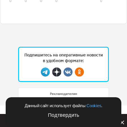
0
0
0
0
0
Подпишитесь на оперативные новости
в удобном формате:
Telegram
Дзен
Вконтакте
Одноклассники
Рекламодателям
Данный сайт использует файлы
Cookies
.
Подтвердить
Билайн запустил в Кемеровской области акцию с
розыгрышем iPhone 17 PRO