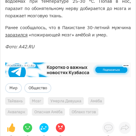
водоёмах при температуре 25-30 °C. Попав в нос,
паразит по обонятельному нерву добирается до мозга и
поражает мозговую ткань.
Ранее сообщалось, что в Пакистане 30-летний мужчина
заразился
«пожирающей мозг» амёбой и умер.
Фото: А42.RU
РЕКЛАМА • A42.RU
Мир
Общество
Тайвань
Мозг
Умерла Девушка
Амёба
Аквапарк
Опасная Амёба
Облако тэгов