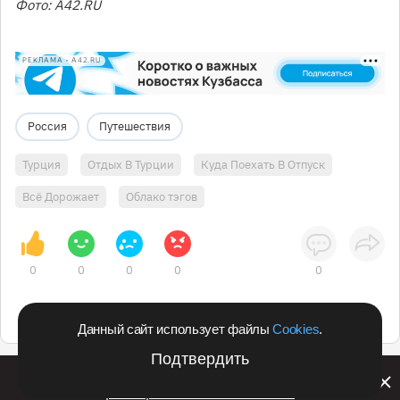
Фото: А42.RU
РЕКЛАМА • A42.RU
Россия
Путешествия
Турция
Отдых В Турции
Куда Поехать В Отпуск
Всё Дорожает
Облако тэгов
0
0
0
0
0
Данный сайт использует файлы
Cookies
.
Подтвердить
Билайн запустил в Кемеровской области акцию с
розыгрышем iPhone 17 PRO