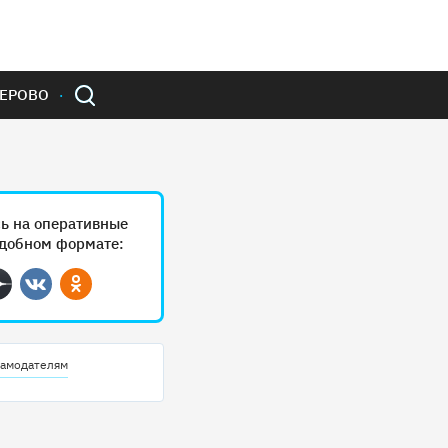
ЕРОВО
ь на оперативные
удобном формате:
ram
Дзен
Вконтакте
Одноклассники
амодателям