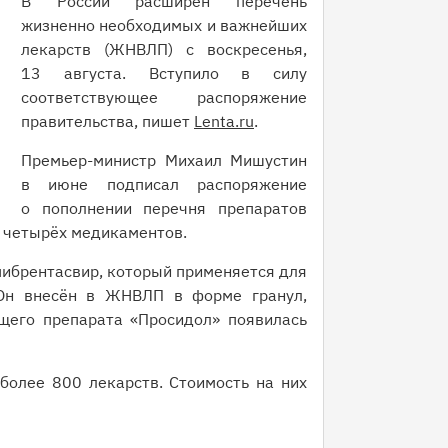
В России расширен перечень
жизненно необходимых и важнейших
лекарств (ЖНВЛП) с воскресенья,
13 августа. Вступило в силу
соответствующее распоряжение
правительства, пишет
Lenta.ru
.
Премьер-министр Михаил Мишустин
в июне подписал распоряжение
о пополнении перечня препаратов
 четырёх медикаментов.
пибрентасвир, который применяется для
 Он внесён в ЖНВЛП в форме гранул,
щего препарата «Просидол» появилась
олее 800 лекарств. Стоимость на них