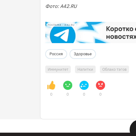
Фото: A42.RU
РЕКЛАМА • A42.RU
Россия
Здоровье
Иммунитет
Напитки
Облако тэгов
0
0
0
0