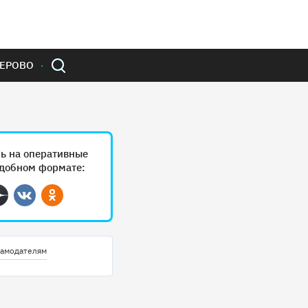
ЕРОВО
ь на оперативные
удобном формате:
ram
Дзен
Вконтакте
Одноклассники
амодателям