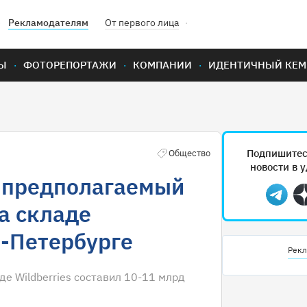
Рекламодателям
От первого лица
Ы
ФОТОРЕПОРТАЖИ
КОМПАНИИ
ИДЕНТИЧНЫЙ КЕМ
Подпишитес
Общество
новости в 
 предполагаемый
Teleg
а складе
т-Петербурге
Рекл
де Wildberries составил 10-11 млрд