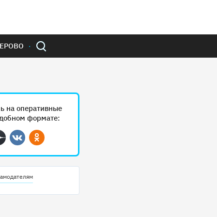
ЕРОВО
ь на оперативные
удобном формате:
ram
Дзен
Вконтакте
Одноклассники
амодателям