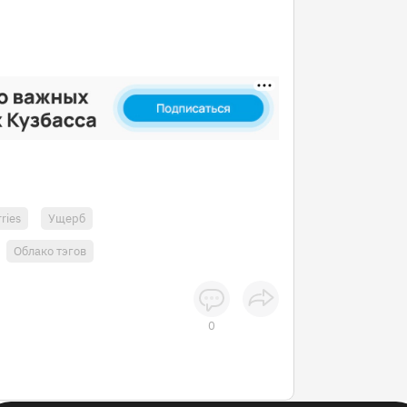
ries
Ущерб
Облако тэгов
0