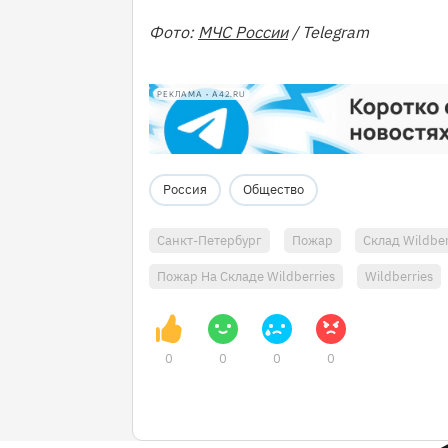
Фото:
МЧС России
/ Telegram
РЕКЛАМА • A42.RU
Россия
Общество
Санкт-Петербург
Пожар
Склад Wildber
Пожар На Складе Wildberries
Wildberries
0
0
0
0