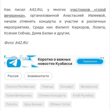
Как писал А42.RU, у многих
участников «голой
вечеринки»
, организованной Анастасией Ивлеевой,
начали отменять концерты и участие в различных
мероприятиях. Среди них Филипп Киркоров, Лолита,
Ксения Собчак, Дима Билан и другие.
Фото: A42.RU
РЕКЛАМА • A42.RU
Россия
Знаменитости
Лолита Милявская
Певица
Концерт
Вечеринка
Голая Вечеринка
Отмена Концерта
Клуб Мутабор
Лолита
Шоу-Бизнес
Облако тэгов