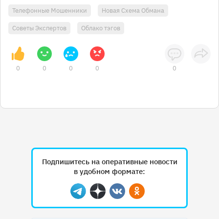
Телефонные Мошенники
Новая Схема Обмана
Советы Экспертов
Облако тэгов
0
0
0
0
0
Подпишитесь на оперативные новости
в удобном формате:
Telegram
Дзен
Вконтакте
Одноклассники