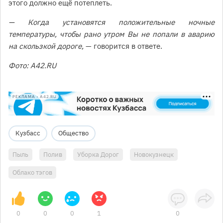
этого должно ещё потеплеть.
— Когда установятся положительные ночные
температуры, чтобы рано утром Вы не попали в аварию
на скользкой дороге,
— говорится в ответе.
Фото: A42.RU
РЕКЛАМА • A42.RU
Кузбасс
Общество
Пыль
Полив
Уборка Дорог
Новокузнецк
Облако тэгов
0
0
0
1
0