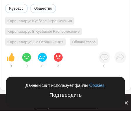
Кузбасс
Общество
Коронавирус Кузбасс Ограничения
Коронавирус В Кузбассе Распоряжение
Коронавирусные Ограничения
Облако тэгов
0
0
0
2
0
Данный сайт использует файлы
Cookies
.
Подтвердить
Билайн запустил в Кемеровской области акцию с
розыгрышем iPhone 17 PRO
Подпишитесь на оперативные новости
в удобном формате: