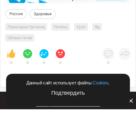
Россия
Здоровье
Пересадка Органов
Печень
Урал
Яд
Облако тэгов
0
0
0
0
0
Данный сайт использует файлы
Cookies
.
Подтвердить
Билайн запустил в Кемеровской области акцию с
розыгрышем iPhone 17 PRO
Подпишитесь на оперативные новости
в удобном формате: