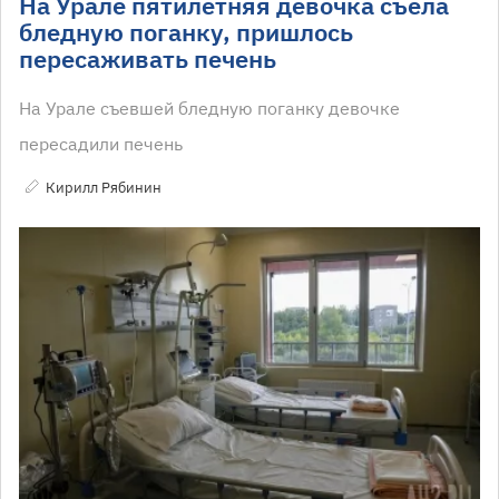
На Урале пятилетняя девочка съела
бледную поганку, пришлось
пересаживать печень
На Урале съевшей бледную поганку девочке
пересадили печень
Кирилл Рябинин