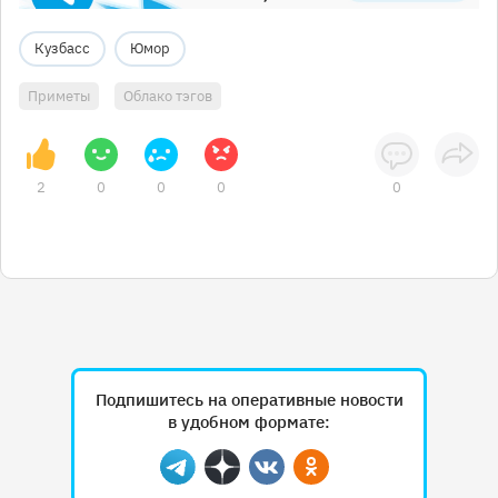
Кузбасс
Юмор
Приметы
Облако тэгов
2
0
0
0
0
Подпишитесь на оперативные новости
в удобном формате:
Telegram
Дзен
Вконтакте
Одноклассники