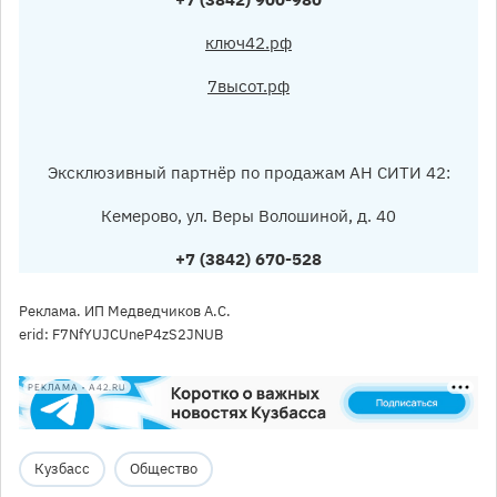
ключ42.рф
7высот.рф
Эксклюзивный партнёр по продажам АН СИТИ 42:
Кемерово, ул. Веры Волошиной, д. 40
+7 (3842) 670-528
Реклама. ИП Медведчиков А.С.
erid: F7NfYUJCUneP4zS2JNUB
РЕКЛАМА • A42.RU
Кузбасс
Общество