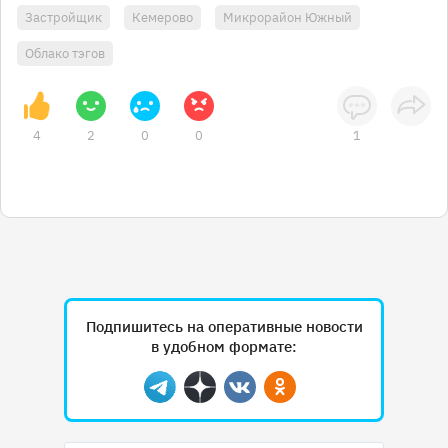
Застройщик
Кемерово
Микрорайон Южный
Облако тэгов
4
2
0
0
1
Подпишитесь на оперативные новости
в удобном формате:
Telegram
Дзен
Вконтакте
Одноклассники