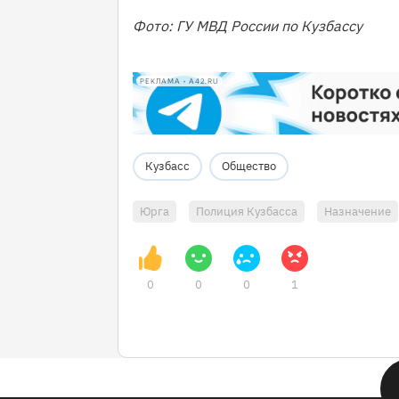
Фото: ГУ МВД России по Кузбассу
РЕКЛАМА • A42.RU
Кузбасс
Общество
Юрга
Полиция Кузбасса
Назначение
0
0
0
1