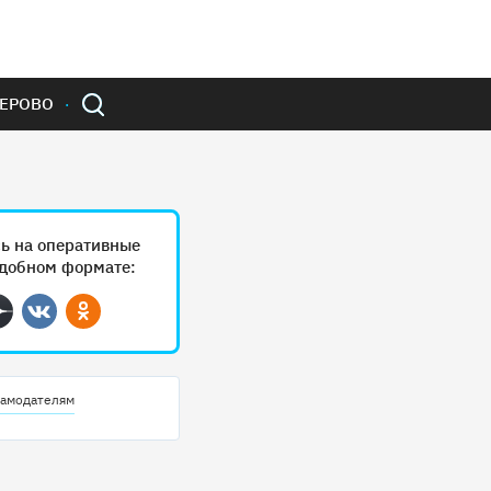
ЕРОВО
ь на оперативные
удобном формате:
ram
Дзен
Вконтакте
Одноклассники
амодателям