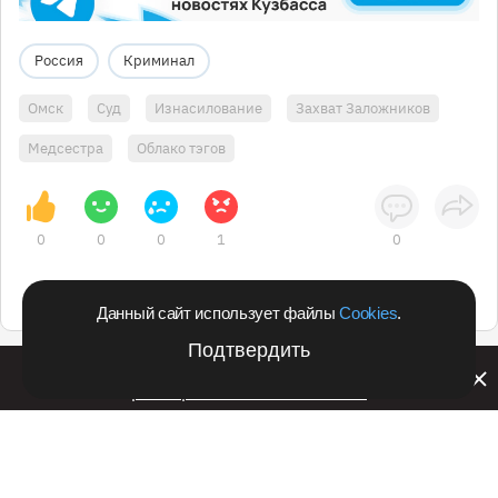
Россия
Криминал
Омск
Суд
Изнасилование
Захват Заложников
Медсестра
Облако тэгов
0
0
0
1
0
Данный сайт использует файлы
Cookies
.
Подтвердить
Билайн запустил в Кемеровской области акцию с
розыгрышем iPhone 17 PRO
Подпишитесь на оперативные новости
в удобном формате: