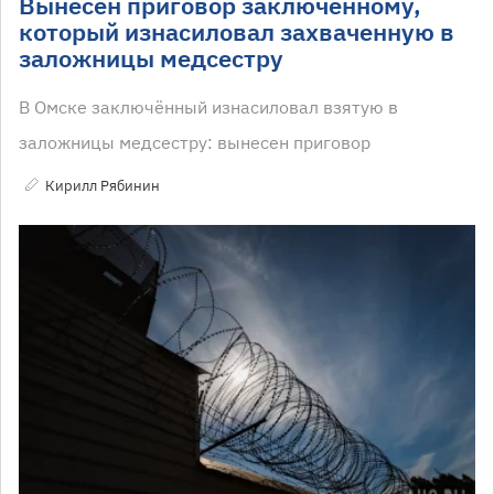
Вынесен приговор заключённому,
который изнасиловал захваченную в
заложницы медсестру
В Омске заключённый изнасиловал взятую в
заложницы медсестру: вынесен приговор
Кирилл Рябинин