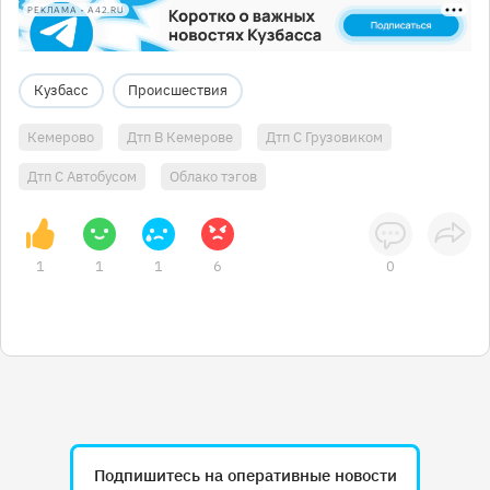
РЕКЛАМА • A42.RU
Кузбасс
Происшествия
Кемерово
Дтп В Кемерове
Дтп С Грузовиком
Дтп С Автобусом
Облако тэгов
1
1
1
6
0
Подпишитесь на оперативные новости