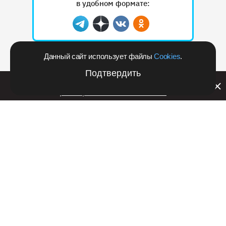
в удобном формате:
Telegram
Дзен
Вконтакте
Одноклассники
Данный сайт использует файлы
Cookies
.
Рекламодателям
Подтвердить
Билайн запустил в Кемеровской области акцию с
розыгрышем iPhone 17 PRO
3 декабря 2024 в 20:24
Происшествия
Очевидцы: в Кузбассе из окна
выбросили новорождённых котят
Максим Астахов