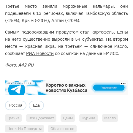
Третье место заняли мороженые кальмары, они
подешевели в 13 регионах, включая Тамбовскую область
(-25%), Крым (-23%), Алтай (-20%).
Самым подорожавшим продуктом стал картофель, цены
на него существенно выросли в 54 субъектах. На втором
месте — красная икра, на третьем — сливочное масло,
сообщает
РИА Новости
со ссылкой на данные ЕМИСС.
Фото: А42.RU
РЕКЛАМА • A42.RU
Россия
Еда
Гречка
Всё Дорожает
Цены
Курица
Масло
Цены На Продукты
Облако тэгов