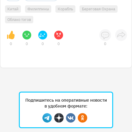
Китай
Филиппины
Корабль
Береговая Охрана
Облако тэгов
0
0
0
0
0
Подпишитесь на оперативные новости
в удобном формате:
Telegram
Дзен
Вконтакте
Одноклассники