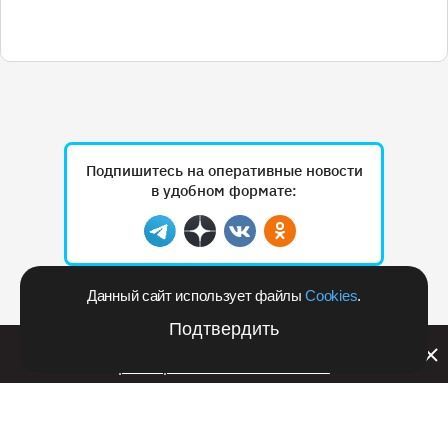
Подпишитесь на оперативные новости
в удобном формате:
Telegram
Дзен
Вконтакте
Одноклассники
Данный сайт использует файлы
Cookies
.
Рекламодателям
Подтвердить
Билайн запустил в Кемеровской области акцию с
розыгрышем iPhone 17 PRO