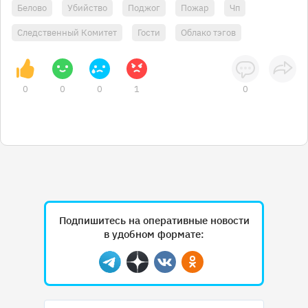
Белово
Убийство
Поджог
Пожар
Чп
Следственный Комитет
Гости
Облако тэгов
0
0
0
1
0
Подпишитесь на оперативные новости
в удобном формате:
Telegram
Дзен
Вконтакте
Одноклассники