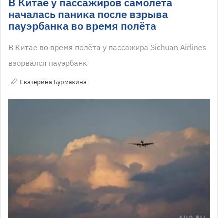
В Китае у пассажиров самолёта
началась паника после взрыва
пауэрбанка во время полёта
В Китае во время полёта у пассажира Sichuan Airlines
взорвался пауэрбанк
Екатерина Бурмакина