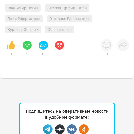
Владимир Путин
Александр Хинштейн
Врио Губернатора
Отставка Губернатора
Курская Область
Облако тэгов
3
2
0
0
0
Подпишитесь на оперативные новости
в удобном формате:
Telegram
Дзен
Вконтакте
Одноклассники