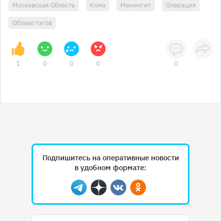
Московская Область
Кома
Менингит
Операция
Облако тэгов
1
0
0
0
0
Подпишитесь на оперативные новости
в удобном формате:
Telegram
Дзен
Вконтакте
Одноклассники