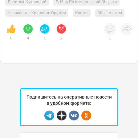
Ленинск-Кузнецкий
Гу Мвд По Кемеровской Области
Незаконное Хранение Оружия
Кастет
Облако тэгов
0
4
1
2
1
Подпишитесь на оперативные новости
в удобном формате:
Telegram
Дзен
Вконтакте
Одноклассники