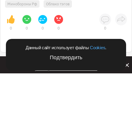
Минобороны Рф
Облако тэгов
0
0
0
0
0
Данный сайт использует файлы
Cookies
.
Подтвердить
Билайн запустил в Кемеровской области акцию с
розыгрышем iPhone 17 PRO
Подпишитесь на оперативные новости
в удобном формате:
Telegram
Дзен
Вконтакте
Одноклассники
Рекламодателям