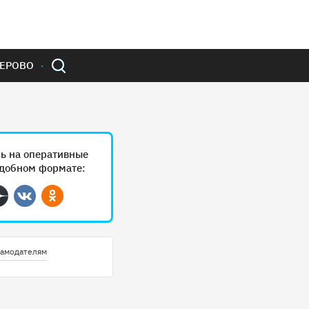
ЕРОВО
ь на оперативные
удобном формате:
ram
Дзен
Вконтакте
Одноклассники
амодателям