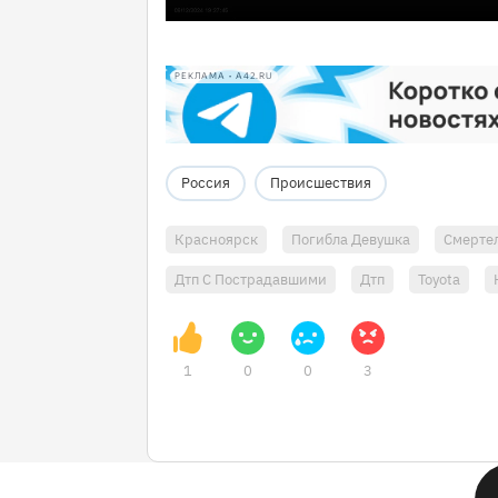
РЕКЛАМА • A42.RU
Россия
Происшествия
Красноярск
Погибла Девушка
Смерте
Дтп С Пострадавшими
Дтп
Toyota
1
0
0
3