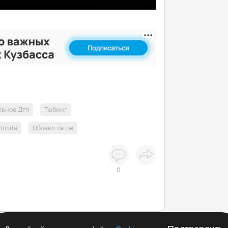
льное Дтп
Тюбинг
Honda
Облако тэгов
0