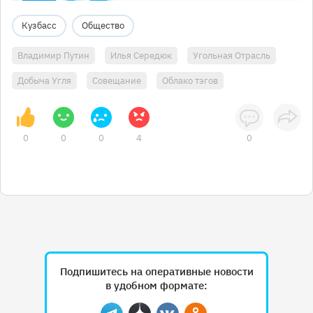
Кузбасс
Общество
Владимир Путин
Илья Середюк
Угольная Отрасль
Добыча Угля
Совещание
Облако тэгов
0
0
0
4
0
Подпишитесь на оперативные новости
в удобном формате: