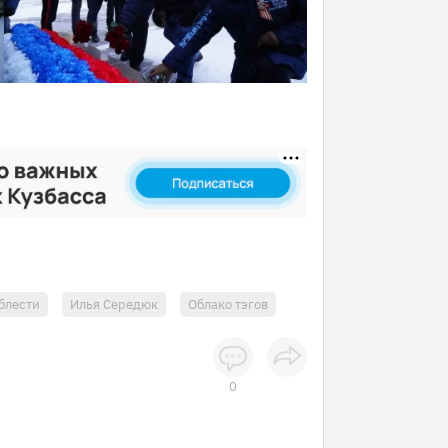
блести
Илья Середюк
Облако тэгов
0