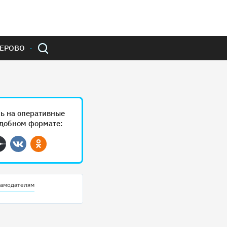
ЕРОВО
ь на оперативные
удобном формате:
ram
Дзен
Вконтакте
Одноклассники
амодателям