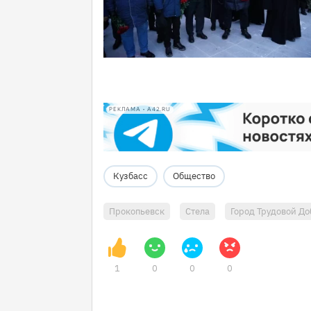
РЕКЛАМА • A42.RU
Кузбасс
Общество
Прокопьевск
Стела
Город Трудовой До
1
0
0
0