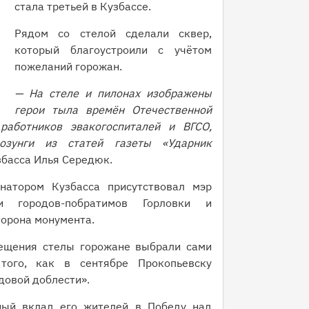
стала третьей в Кузбассе.
Рядом со стелой сделали сквер,
который благоустроили с учётом
пожеланий горожан.
— На стеле и пилонах изображены
герои тыла времён Отечественной
работников эвакогоспиталей и ВГСО,
озунги из статей газеты «Ударник
збасса Илья Середюк.
натором Кузбасса присутствовал мэр
и городов-побратимов Горловки и
торона монумента.
мещения стелы горожане выбрали сами
того, как в сентябре Прокопьевску
довой доблести».
ный вклад его жителей в Победу над