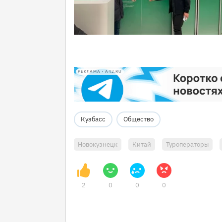
РЕКЛАМА • A42.RU
Кузбасс
Общество
Новокузнецк
Китай
Туроператоры
2
0
0
0