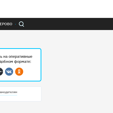
ЕРОВО
ь на оперативные
удобном формате:
ram
Дзен
Вконтакте
Одноклассники
амодателям