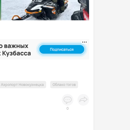
Аэропорт Новокузнецка
Облако тэгов
0