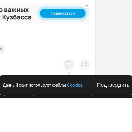
ов
0
Подтвердить
Данный сайт использует файлы
Cookies
.
апустил в Кемеровской области акцию с розыгрышем iPho