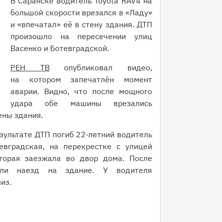
В Саранске водитель Toyota RAV4 на
большой скорости врезался в «Ладу»
и «впечатал» её в стену здания. ДТП
произошло на пересечении улиц
Васенко и Ботевградской.
РЕН ТВ
опубликовал видео,
на котором запечатлён момент
аварии. Видно, что после мощного
удара обе машины врезались
ены здания.
езультате ДТП погиб 22-летний водитель
евградская, на перекрестке с улицей
торая заезжала во двор дома. После
или наезд на здание. У водителя
из.