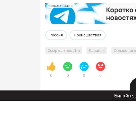
РЕКЛАМА • A42.RU
Россия
Происшествия
Смертельное Дтп
Саранск
Облако тэг
0
0
0
0
Билайн з
17 декабря 2024 в 17:10