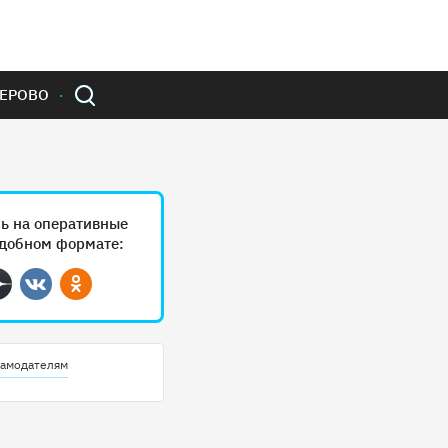
ЕРОВО
ь на оперативные
удобном формате:
ram
Дзен
Вконтакте
Одноклассники
амодателям