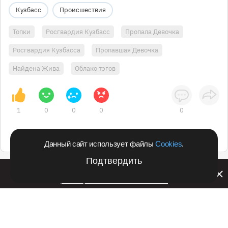
Кузбасс
Происшествия
Топки
Росгвардия Кузбасс
Пропала Девочка
Росгвардия Кузбасса
Пропавшая Девочка
Найдена Жива
Облако тэгов
1
0
0
0
0
Данный сайт использует файлы
Cookies
.
Подтвердить
Билайн запустил в Кемеровской области акцию с
розыгрышем iPhone 17 PRO
Подпишитесь на оперативные новости
в удобном формате: